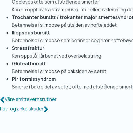
Oppleves ofte som utstrålende smerter
Kan ha opphav fra stram muskulatur eller avklemming d
Trochanter bursitt / trokanter major smertesyndr
Betennelse i slimpose på utsiden av hofteleddet
Iliopsoas bursitt
Betennelse i slimpose som befinner seg nær hoftebøy
Stressfraktur
Kan oppstå i lårbenet ved overbelastning
Gluteal bursitt
Betennelse i slimpose på baksiden av setet
Piriformissyndrom
Smerte i bakre del av setet, ofte med utstrålende smert
Våre smittevernsrutiner
Fot- og ankelskader