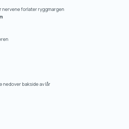
er nervene forlater ryggmargen
om
eren
e nedover bakside av lår