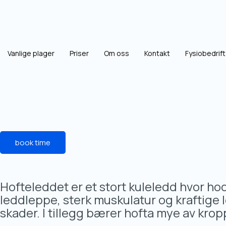
Vanlige plager
Priser
Om oss
Kontakt
Fysiobedrift
book time
Hofteleddet er et stort kuleledd hvor h
leddleppe, sterk muskulatur og kraftige
skader. I tillegg bærer hofta mye av krop