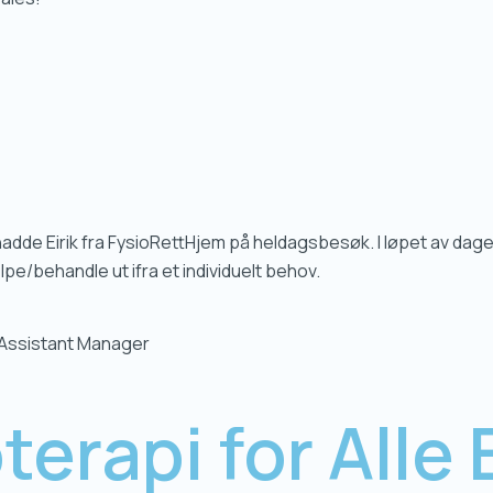
adde Eirik fra FysioRettHjem på heldagsbesøk. I løpet av dagen 
lpe/behandle ut ifra et individuelt behov.
/Assistant Manager
terapi for
Alle