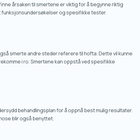
nne årsaken til smertene er viktig for å begynne riktig
t funksjonsundersøkelser og spesifikke tester.
gså smerte andre steder referere til hofta. Dette vil kunne
rekomme i ro. Smertene kan oppstå ved spesifikke
eddersydd behandlingsplan for å oppnå best mulig resultater.
gnose blir også benyttet.