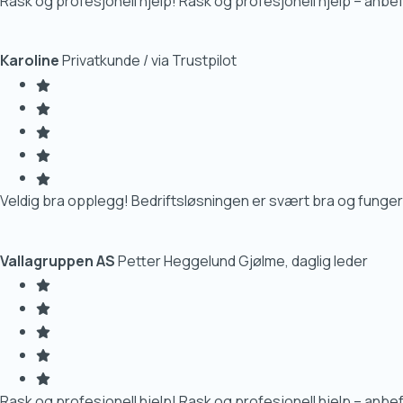
Rask og profesjonell hjelp! Rask og profesjonell hjelp – anbe
Karoline
Privatkunde / via Trustpilot
Veldig bra opplegg! Bedriftsløsningen er svært bra og funge
Vallagruppen AS
Petter Heggelund Gjølme, daglig leder
Rask og profesjonell hjelp! Rask og profesjonell hjelp – anbe