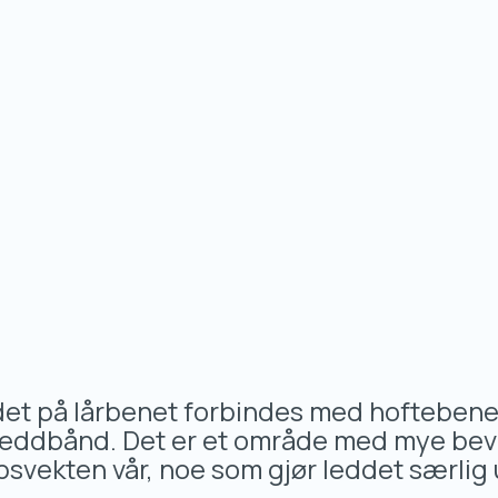
odet på lårbenet forbindes med hoftebene
 leddbånd. Det er et område med mye bev
psvekten vår, noe som gjør leddet særlig u