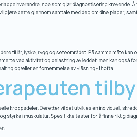
erlappe hverandre, noe som gjør diagnostisering krevende. Å fi
il gjøre dette gjennom samtale med deg om dine plager, sam
idere til lår, lyske, rygg og seteområdet. På samme måte kan o
rte ved aktivitet og belastning av leddet, men kan også fo
lting og/eller en fornemmelse av «låsning» i hofta.
erapeuten tilby
elle kroppsdeler. Deretter vil det utvikles en individuell, skr
 styrke i muskulatur. Spesifikke tester for å finne riktig dia
et: