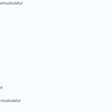
rnemuskulatur
et
v muskulatur